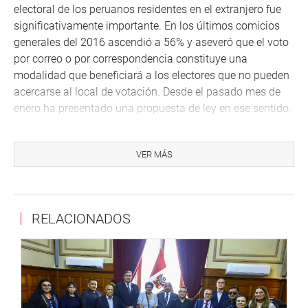
electoral de los peruanos residentes en el extranjero fue
significativamente importante. En los últimos comicios
generales del 2016 ascendió a 56% y aseveró que el voto
por correo o por correspondencia constituye una
modalidad que beneficiará a los electores que no pueden
acercarse al local de votación. Desde el pasado mes de
enero ha presentado una propuesta de ley en ese sentido.
La representante del JNE informó que la Ley Orgánica de
Elecciones reconoce el voto postal pero que no puede
VER MÁS
aplicarse porque no tiene reglamento y anunció el
respaldo del máximo tribunal electoral para la creación de
un nuevo distrito electoral para los peruanos en el
RELACIONADOS
exterior.
Al respecto, el Director de Comunidades Peruanas en el
Exterior de la Cancillería sugirió que el Congreso tome en
cuenta el financiamiento político externo, la filiación
política e injerencia política externas, la situación