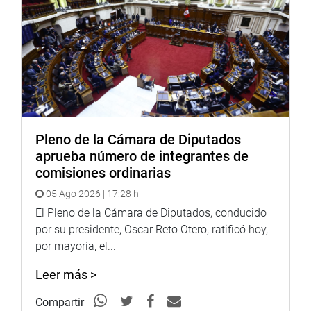
PRENSA CONGRESO 16-03-18
Puede encontrar más información en nuestra página web
y redes sociales.http://www.congreso.gob.pe/Facebook:
https://www.facebook.com/congresodelarepublicadelperu?
fref=ts
Twitter:
https://twitter.com/congresoperu
Facebook:
https://goo.gl/s5t7XN
Pleno de la Cámara de Diputados
Twitter:
https://goo.gl/iMywRR
aprueba número de integrantes de
YouTube:
https://goo.gl/VBXBNk
comisiones ordinarias
http://www4.congreso.gob.pe/heraldo/index.asp
05 Ago 2026 | 17:28 h
El Pleno de la Cámara de Diputados, conducido
fotografia.congreso.gob.pe
por su presidente, Oscar Reto Otero, ratificó hoy,
por mayoría, el...
Leer más >
Compartir