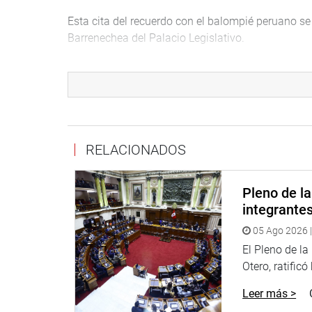
Esta cita del recuerdo con el balompié peruano se
Barrenechea del Palacio Legislativo.
El homenaje es organizado por la presidencia del
PRENSA CONGRESO
RELACIONADOS
Pleno de l
integrante
05 Ago 2026 |
El Pleno de l
Otero, ratificó
Leer más >