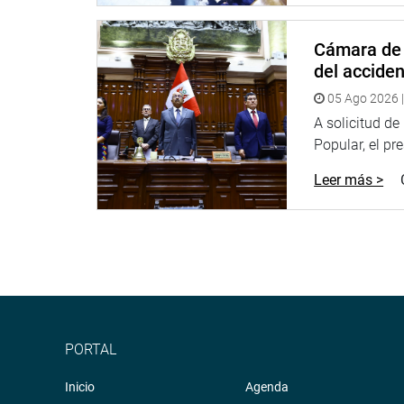
Cámara de 
del accide
05 Ago 2026 |
A solicitud d
Popular, el pr
Leer más >
PORTAL
Inicio
Agenda