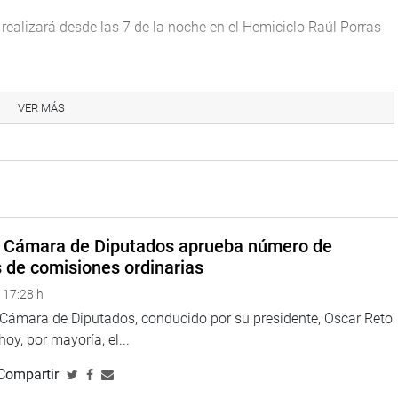
 realizará desde las 7 de la noche en el Hemiciclo Raúl Porras
 Congreso y el despacho del congresista Alberto Beingolea.
VER MÁS
a Cámara de Diputados aprueba número de
s de comisiones ordinarias
 17:28 h
a Cámara de Diputados, conducido por su presidente, Oscar Reto
 hoy, por mayoría, el...
Compartir