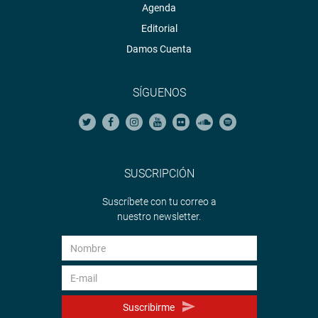
Agenda
peruano del distrito de Santa Rosa, resaltando el orgullo
patriótico de sus pobladores.
Editorial
Damos Cuenta
OFICINA DE COMUNICACIONES E IMAGEN
INSTITUCIONAL
SÍGUENOS
SUSCRIPCIÓN
Suscríbete con tu correo a
nuestro newsletter.
Suscribirme