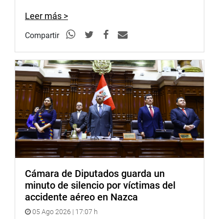
que, si Colombia desconoce tratados, el Perú podría
Leer más >
reclamar los territorios de Putumayo y Caquetá.
Compartir
El legislador Diego Bazán (RP) calificó a Quintero de
político sin relevancia, mientras que su colega de
bancada, Noelia Herrera Medina sostuvo que el hecho no
es un impase sino una amenaza seria que exige acciones
inmediatas, incluyendo atención urgente a la población
de la isla Santa Rosa.
El congresista Flavio Cruz Mamani (PL) llamó a la unidad
nacional por encima de colores políticos. Mientras que
los parlamentarios Javier Padilla (HD) y Alfredo Pariona
(BS) demandaron atender las causas del conflicto y
respetar los lazos históricos con Colombia.
Cámara de Diputados guarda un
minuto de silencio por víctimas del
Los legisladores Eduardo Salhuana Cavides (APP) y
accidente aéreo en Nazca
Héctor Valer Pinto (SP) coincidieron en que la Cancillería
debe explicar en el Congreso la posición peruana y las
05 Ago 2026 | 17:07 h