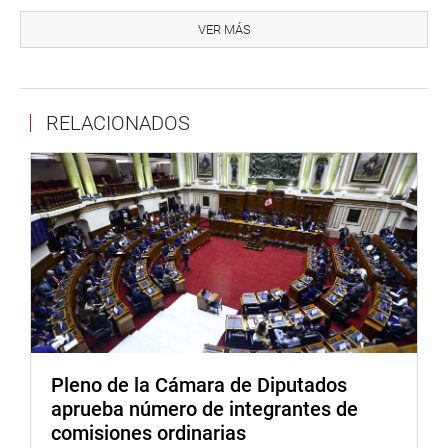
La norma establece que el Poder Judicial, para el proceso
de implementación de la justicia itinerante, elige los
VER MÁS
lugares que concentren personas en condición de
vulnerabilidad, de acuerdo con las características
específicas de cada localidad.
RELACIONADOS
Asimismo, que el Ministerio de Desarrollo e Inclusión
Social (Midis) facilite al Poder Judicial la utilización de la
plataforma de servicios del Programa Nacional Tambos
(PNT) así como las plataformas itinerantes de acción
social (PIAS) para el desarrollo de actividades de
ejecución de la justicia itinerante.
Igualmente, para efectos de la aplicación de la ley, la
población en condición de vulnerabilidad es
aquella de escasos recursos económicos o en situación
de pobreza o pobreza extrema o la que
Pleno de la Cámara de Diputados
se encuentra en lugares geográficamente lejanos o con
aprueba número de integrantes de
especiales dificultades de comunicación.
comisiones ordinarias