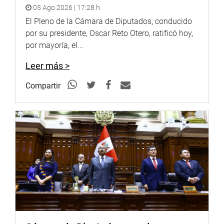
Se precisa que el Poder Judicial debe coordinar con el
05 Ago 2026 | 17:28 h
Instituto Nacional de Estadística e Informática (INEI) la
El Pleno de la Cámara de Diputados, conducido
identificación de las personas en condición de pobreza o
por su presidente, Oscar Reto Otero, ratificó hoy,
pobreza extrema con necesidades de acceso a la justicia
por mayoría, el...
en las materias previstas en la norma.
Leer más >
OFICINA DE COMUNICACIONES E IMAGEN
INSTITUCIONAL
Compartir