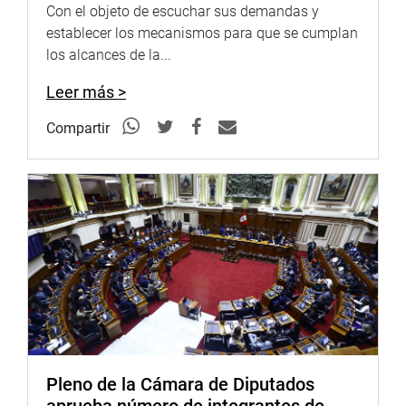
sí, subrayó, nuestro trabajo y nuestro compromiso serán
Con el objeto de escuchar sus demandas y
mayores vigilando y fiscalizando el cumplimiento de esta
establecer los mecanismos para que se cumplan
y otras normas presupuestarias».
los alcances de la...
EQUILIBRIO Y ENDEUDAMIENTO
Leer más >
En cuanto al dictamen de la ley de Equilibrio Financiero
Compartir
para el año fiscal 2017, la legisladora Chacòn dijo que se
garantiza que los gastos del presupuesto público estèn
financiados y evita incrementar el déficit, en perjuicio de
todos los peruanos. «Establece las reglas para la
estabilidad presupuestaria que permitan mantener la
política de control de gasto y adecuarla a la efectividad
disponibilidad financiera del Estado.
Y respecto al dictamen de la ley de Endeudamiento del
Sector Público, subrayó que en cuanto a la emisión de
letras del Tesoro Públco se modificó el monto máximo
permitido para el año fiscal 2017, reduciéndolo de cuatro
Pleno de la Cámara de Diputados
mil millones a tres mil millones. «Esto en atención a la