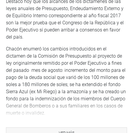
Destacó hoy que los alcances de los dictámenes de las
leyes anuales de Presupuesto, Endeudamiento Externo y
de Equilibrio Interno correspondiente al año fiscal 2017
son la mejor prueba que el Congreso de la República y el
Poder Ejecutivo sí pueden arribar a consensos en favor
del país.
Chacón enumeró los cambios introducidos en el
dictamen de la Comisión de Presupuesto al proyecto de
ley originalmente remitido por el Poder Ejecutivo a fines
del pasado mes de agosto: incremento del monto para el
pago de la deuda social que varió de los 100 millones de
soles a 180 millones de soles; se ha extendido el fondo
Sierra Azul (ex Mi Riego) a la amazonía y se ha creado un
fondo para la indemnización de los miembros del Cuerpo
General de Bomberos o a sus familiares en los casos de
muerte o invalidez.
También se ha prohibido que los montos asignados a las
partidas de consultorias y de publicidad sean transferidos
VER MÁS