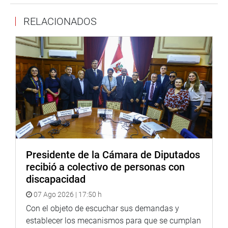
Cabe destacar que es la primera vez que el Congreso de
la República pone a disposición de la ciudadanía
RELACIONADOS
información relacionada a sus trabajadores, con el
objetivo de que se conozca quiénes integran este poder
del Estado de forma ordenada y actualizada.
Lima, 26 de febrero de 2021
Oficina de Comunicaciones
Presidente de la Cámara de Diputados
recibió a colectivo de personas con
discapacidad
07 Ago 2026 | 17:50 h
Con el objeto de escuchar sus demandas y
establecer los mecanismos para que se cumplan