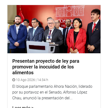
el titular del Parlamento Nacional.
Salhuana Cavides también mencionó que poner todo
nuestro esfuerzo para buscar nuestro propósito de vida
no solo es factible, sino también gratificante y necesario.
Asimismo, la primera vicepresidenta del Congreso,
Patricia Juárez Gallegos (FP), hizo entrega de una
medalla de honor al conferencista internacional.
OFICINA DE COMUNICACIONES E IMAGEN
Presentan proyecto de ley para
INSTITUCIONAL
promover la inocuidad de los
alimentos
10 Ago 2026 | 14:34 h
El bloque parlamentario Ahora Nación, liderado
por su portavoz en el Senado, Alfonso López
Chau, anunció la presentación del...
Leer más >