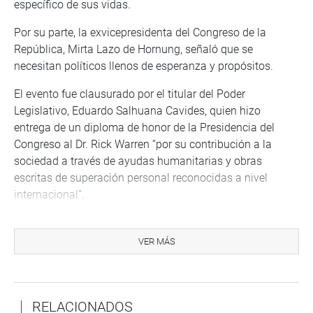
específico de sus vidas.
Por su parte, la exvicepresidenta del Congreso de la
República, Mirta Lazo de Hornung, señaló que se
necesitan políticos llenos de esperanza y propósitos.
El evento fue clausurado por el titular del Poder
Legislativo, Eduardo Salhuana Cavides, quien hizo
entrega de un diploma de honor de la Presidencia del
Congreso al Dr. Rick Warren “por su contribución a la
sociedad a través de ayudas humanitarias y obras
escritas de superación personal reconocidas a nivel
internacional”.
“Nos encontramos en una sociedad y en un mundo donde
vemos tanta violencia, situaciones complejas que
VER MÁS
enturbian el desarrollo de las naciones; sin embargo,
siempre uno escucha una voz de esperanza, una palabra
de paz, de amor, como en este caso, en el que nos
RELACIONADOS
enorgullecemos de brindar este reconocimiento”, expresó