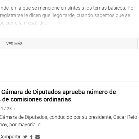
nde, en la que se mencione en síntesis los temas básicos. Por
 registrarse le dicen que llegó tarde, cuando sabemos que se
 cierre la mesa”, dijo.
los miembros de mesa voluntarios para que se les pueda
VER MÁS
piondo (AP) señaló que fue un error considerar a las personas
ones. Dijo que fue un desacierto.
 poner en ese horario a las personas adultas mayores, porque
o, porque las mesas no se iban a instalar con prontitud. Sin
 trasladen a esa población a un horario más flexible”, señaló.
a Cámara de Diputados aprueba número de
s de comisiones ordinarias
que para la segunda vuelta los adultos mayores tendrán un nuevo
 17:28 h
í evitar que se repitan los problemas registrados en la primera
a Cámara de Diputados, conducido por su presidente, Oscar Reto
 hoy, por mayoría, el...
, transparentes y exitosas. “Ya hemos analizado la situación, y
Compartir
 Salud modificar el horario”, señaló.