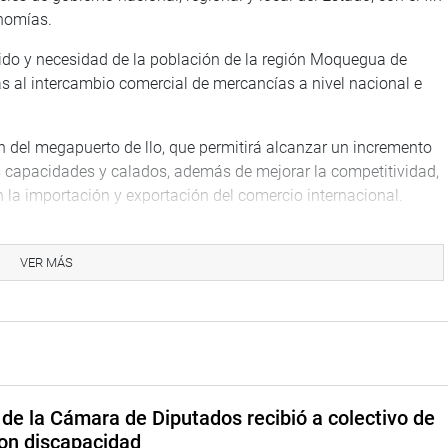
onomías.
ido y necesidad de la población de la región Moquegua de
s al intercambio comercial de mercancías a nivel nacional e
n del megapuerto de llo, que permitirá alcanzar un incremento
s capacidades y calados, además de mejorar la competitividad,
n la importación y exportación del comercio internacional.
er una alternativa de salida para la carga de la zona sur del
o la zona oeste de EE. UU. y el Asia.
VER MÁS
portunidad de negocio con las regiones de Arequipa, la selva
la carretera Interoceánica o Transoceánica enlazará los puertos
l tramo hacia Yura-Patahuasi-Santa Lucía, Juliaca en la región
que hay interés por parte de funcionarios de Mato Grosso,
de la Cámara de Diputados recibió a colectivo de
s entre ambos países, lo que generará “miles de puestos de
on discapacidad