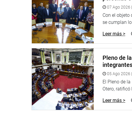
trabajo”.
07 Ago 2026 |
A su vez, Carlos Almerí (PP) se pronunció a favor d
Con el objeto
se cumplan los
“Debería darse en el plazo inmediato la creación d
Leer más >
teniendo ya la Interoceánica es una prioridad. Deci
más importante del mundo en el comercio es la ma
corto plazo”, aseveró.
Pleno de l
A su turno, Martha Chávez (NoA) recordó que el Pe
integrante
como presidenta del Congreso lideró la Asociació
eliminara una moratoria de ingreso a nuevos paíse
05 Ago 2026 |
convenios como Bolivia Mar, Proyecto Hidrobioló
El Pleno de l
“hoy estamos gozando”.
Otero, ratificó
Mientras que el congresista Otto Guibovich (AP) a
Leer más >
Puertos que no tenemos. “Es a partir de los puert
megapuertos, no contamos con planes de expansió
profundas para expandirse”, comentó.