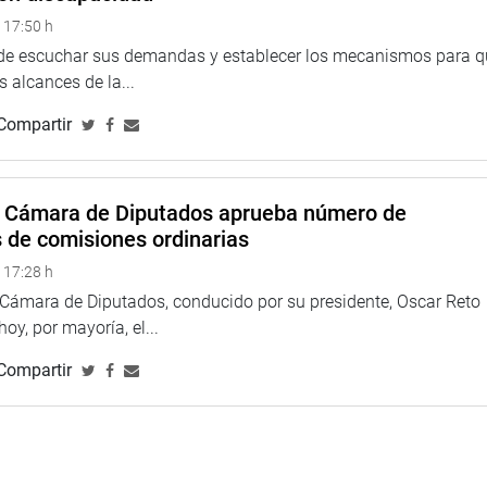
 17:50 h
e que la iniciativa no sea solo de carácter declarativo.
 de escuchar sus demandas y establecer los mecanismos para 
 alcances de la...
el megapuerto de Ilo. Unir el Océano Pacífico con el Atlántico
Compartir
r que esta obra no sirvió para nada es falso. Ya la actividad
rítima. Contar con un Plan de Puertos debe ser un objetivo a
a Cámara de Diputados aprueba número de
rú logró entrar a la cumbre Asia-Pacífico en 1998 y que ella
s de comisiones ordinarias
n Asia-Pacífico. En ese momento, aseveró, se logró que se
s. Igualmente, en ese periodo se consiguieron firmar
 17:28 h
gico de Pasto Grande, San Gabán y otros de cuyos beneficios
a Cámara de Diputados, conducido por su presidente, Oscar Reto
 hoy, por mayoría, el...
firmó que hace falta, de manera urgente, contar con un Plan de
Compartir
os que se genera el gran comercio internacional. No tenemos
n. Ilo está rebasado en sus capacidades, teniendo aguas