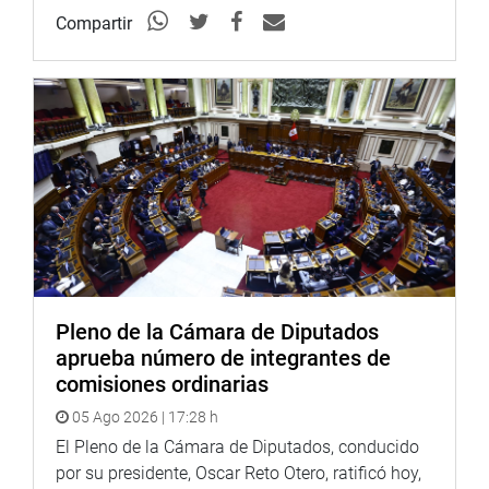
reclamó que el Gobierno atienda a los tres mil
Compartir
trabajadores artesanales del Callao. Octavio Salazar (FP)
habló de la urgencia de profesionalizar la justicia y de
derrotar al crimen con mayores recursos.
Janet Sánchez (PPK) planteó que el Hospital de
Rehabilitación del Callao sea una unidad ejecutora para
que goce de independencia administrativa, mientras que
Gloria Montenegro (APP) reclamó que el Ejecutivo no
desatienda los programas sociales a favor de la niñez.
En el amplio debate, los parlamentarios de las diferentes
bancadas expusieron las necesidades de sus respectivas
Pleno de la Cámara de Diputados
regiones, la mayoría de ellas dirigidas al titular del
aprueba número de integrantes de
Ministerio de Economía.
comisiones ordinarias
La parlamentaria Indira Huilca (FA), en su intervención,
05 Ago 2026 | 17:28 h
propuso que se incluya en el presupuesto un fondo para
El Pleno de la Cámara de Diputados, conducido
la erradicación de la lucha contra la violencia familiar. Por
por su presidente, Oscar Reto Otero, ratificó hoy,
su parte, Jorge Meléndez Celis (PPK), dijo que los