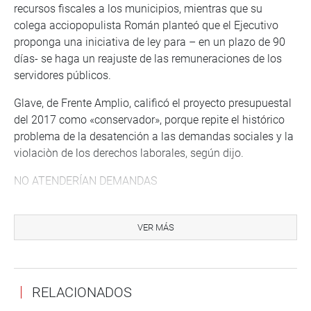
recursos fiscales a los municipios, mientras que su
colega acciopopulista Román planteó que el Ejecutivo
proponga una iniciativa de ley para – en un plazo de 90
días- se haga un reajuste de las remuneraciones de los
servidores públicos.
Glave, de Frente Amplio, calificó el proyecto presupuestal
del 2017 como «conservador», porque repite el histórico
problema de la desatención a las demandas sociales y la
violaciòn de los derechos laborales, según dijo.
NO ATENDERÍAN DEMANDAS
Carlo Tubino, de Fuerza Popular, criticó que la propuesta
presupuestal para el próximo año no contribuya a
VER MÁS
atender las demandas de los pueblos amazónicos,
porque apenas se le destina el 7.22% de los recursos
fiscales; mientras que su colega de bancada, Rosa María
RELACIONADOS
Bartra, exhortó al Poder Ejecutivo a que priorice la
ejecución de obras públicas en los distritos más pobres,