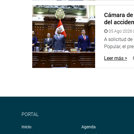
afectar a la población.
Cámara de 
Su compañera de bancada, Luz Milagros Cayguaray 
del accide
instituciones prestadoras de servicios de salud (I
establecimiento de salud y pudo testificar una ma
05 Ago 2026 |
A solicitud d
Refirió que en el lugar encontraron que en los últ
Popular, el pr
y otros de gravedad, que fueron trasladados al hos
Leer más >
“Es una pena que teniendo estas cifras no se ten
establecimiento. Además, la administración infor
ambulancia desde hace dos semanas. Por otra par
reiteradamente a la Diresa, y hasta la fecha no re
En ese sentido, indicó que solicitará que los est
población de Nauta, y todo lo que sea necesario 
PORTAL
Su colega de bancada, Nelly Huamaní Machaca (rep
Maldonadillo, ubicado a diez minutos de Atalaya.
Inicio
Agenda
recorrieron diferentes instituciones y fueron test