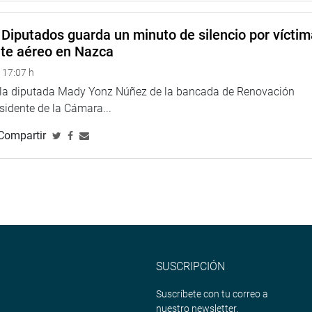
Diputados guarda un minuto de silencio por vícti
Gambini, representante de Loreto, visitó la sede de las
nte aéreo en Nazca
PRES) I-4 de Nauta, para conocer la situación del
la atención a los pacientes.
 17:07 h
e la diputada Mady Yonz Núñez de la bancada de Renovación
imos días se registraron alrededor de cinco casos de coronavirus
esidente de la Cámara...
pital regional de Iquitos.
Compartir
gan implementados protocolos de bioseguridad en el
mó que la planta de oxígeno no funciona y que no cuentan con
te, me hicieron saber que vienen solicitando medicamentos
ciben respuesta oportuna”, lamentó.
ablecimientos de salud cuenten con suministros para atender a la
para contrarrestar la pandemia en esa zona.
SUSCRIPCIÓN
resentante de Ucayali), visitó el centro poblado de
 Lo hizo acompañada de las autoridades ediles con las que
Suscríbete con tu correo a
igos del evidente abandono en que se encuentra la
nuestro newsletter.