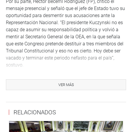
Por su parte, Héctor Becerril Rodríguez (FP), criticó el
mensaje presencial y señaló que el jefe de Estado tuvo su
oportunidad para desmentir sus acusaciones ante la
Representación Nacional. “El presidente Kuczynski no es
capaz de asumir su responsabilidad política y volvió a
mentir al Secretario General de la OEA, en la que señala
que este Congreso pretende destituir a tres miembros del
Tribunal Constitucional y eso no es cierto. Hoy debe ser
vacado y terminar este periodo nefasto para el país”,
sostuvo.
Su colega Joaquín Dipas Huamán, en idioma Quechua,
criticó al gobierno de Pedro Pablo Kuczynski, a la
VER MÁS
corrupción y aclaró que al jefe de Estado se le está
vacando por recibir dinero de la empresa Odebrecht.
El oficialista Gino Costa Santolalla (PPK), rechazó el
RELACIONADOS
pedido la vacancia por razones políticas y de fondo.
Además, aclaró que el ejecutivo de la empresa brasileña
manifestó que el jefe de Estado en la concesión de