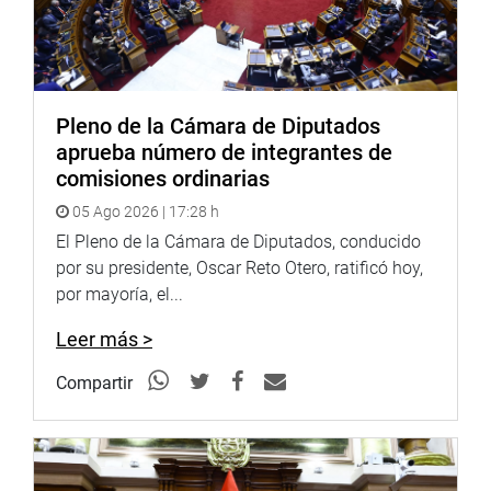
DISTRITO DE SAN ANTONIO
Pleno de la Cámara de Diputados
El legislador Javier Padilla Romero (RP) visitó Villa La
aprueba número de integrantes de
Paz, junto a Daniel García, presidente del Frente de
comisiones ordinarias
Defensa de San Antonio del Anexo 22 – Huarochirí,
autoridades municipales, comités multisectoriales y el
05 Ago 2026 | 17:28 h
subprefecto distrital el Lic. Abner Godoy, para tomar
El Pleno de la Cámara de Diputados, conducido
acciones de prevención frente a los posibles riesgos que
por su presidente, Oscar Reto Otero, ratificó hoy,
pueden causar la activación de las cuatro quebradas:
por mayoría, el...
«Villa la Paz», «Valle Sagrado», «Las Praderas» y «La
Leer más >
Rinconada».
Compartir