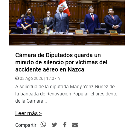
Cámara de Diputados guarda un
minuto de silencio por víctimas del
accidente aéreo en Nazca
Cabe mencionar que, en marzo del año pasado, estas
05 Ago 2026 | 17:07 h
quebradas se activaron y causaron huaicos,
A solicitud de la diputada Mady Yonz Núñez de
inundaciones, pérdidas materiales y la vida de una
la bancada de Renovación Popular, el presidente
persona.
de la Cámara...
“Después de esta visita, concretamos una mesa de
Leer más >
trabajo en las próximas horas con las autoridades
competentes para acelerar las acciones pertinentes”,
Compartir
indicó el parlamentario.