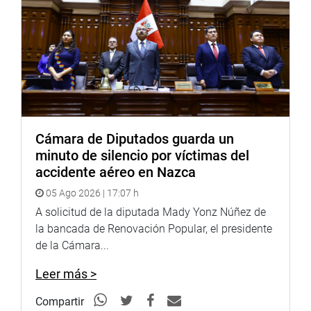
urgentes por la falta de avances y la gestión ineficiente de
recursos, ya que éste es solo del 1.57%”, dijo.
Montalvo Cubas instó a la procuraduría para que realice
las denuncias correspondientes sobre los actos de
corrupción y negligencia, en Amazonas.
OFICINA DE COMUNICACIONES E IMAGEN
INSTITUCIONAL
Cámara de Diputados guarda un
minuto de silencio por víctimas del
accidente aéreo en Nazca
05 Ago 2026 | 17:07 h
A solicitud de la diputada Mady Yonz Núñez de
la bancada de Renovación Popular, el presidente
de la Cámara...
Leer más >
Compartir