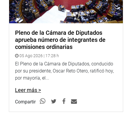
Pleno de la Cámara de Diputados
aprueba número de integrantes de
comisiones ordinarias
05 Ago 2026 | 17:28 h
El Pleno de la Cámara de Diputados, conducido
por su presidente, Oscar Reto Otero, ratificó hoy,
por mayoría, el...
Leer más >
Compartir
Pasco
Asimismo, el congresista Pasión Dávila realizó una visita
inopinada al Gobierno Regional de Pasco. En la Oficina
de Recursos Humanos, fue informado de que la mayoría