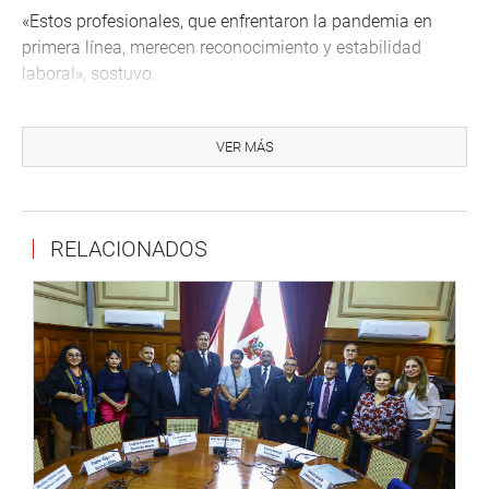
«Estos profesionales, que enfrentaron la pandemia en
primera línea, merecen reconocimiento y estabilidad
laboral», sostuvo.
VER MÁS
Arequipa
En el distrito de Paucarpata, el parlamentario Jaime Quito
Sarmiento se reunió con los docentes y la Asociación de
RELACIONADOS
Padres de Familia (APAFA) de la Institución Educativa
Héroes del Cenepa, donde abordaron las dificultades que
enfrenta la institución, principalmente en infraestructura.
“Trabajaremos para mejorar las condiciones educativas
de nuestros estudiantes», dijo el congresista.
También, se reunió con personal administrativo y padres
de familia de la Institución Educativa Apipa Sector III para
tratar temas sobre el saneamiento físico-legal, y con la