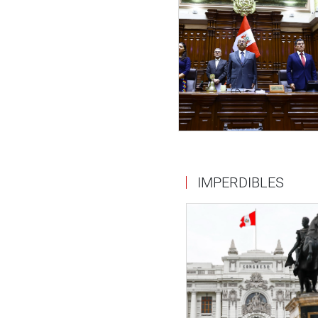
IMPERDIBLES
Entretanto, la congresista D
Arequipa, se reunió en Lima, 
DIRIS VES).
Señaló que el Centro de Salud
Salud del Perú, para que siga