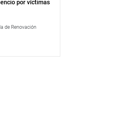
encio por víctimas
da de Renovación
tamento de
ma Sur (DIRIS Sur y
el Ministerio de
 atención básica.