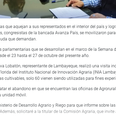
 que aquejan a sus representados en el interior del país y logr
os, congresistas de la bancada Avanza País, se movilizaron para
ayuda que demandan.
nes parlamentarias que se desarrollan en el marco de la Semana 
sde el 23 hasta el 27 de octubre del presente año.
va Lobatón, representante de Lambayeque, realizó una visita in
Florida del Instituto Nacional de Innovación Agraria (INIA Lamb
s cultivables, solo 60 vienen siendo utilizadas para fines exper
ar el abandono en que se encuentran las oficinas de Agrorural,
u unidad móvil.
inisterio de Desarrollo Agrario y Riego para que informe sobre la
emás, solicitaré a la titular de la Comisión Agraria, que invite 