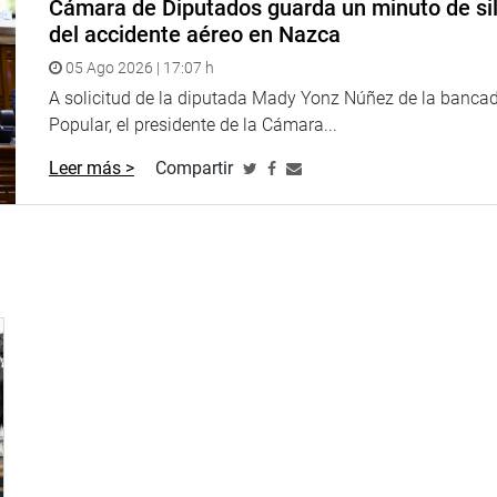
Cámara de Diputados guarda un minuto de sil
del accidente aéreo en Nazca
05 Ago 2026 | 17:07 h
A solicitud de la diputada Mady Yonz Núñez de la banca
Popular, el presidente de la Cámara...
Leer más >
Compartir
iana Gonzales Delgado, Diana Gonzales, representante del depar
con funcionarios de la Dirección de Redes Integradas de Salud Li
 “San Martín de Porres”, requiere una asignación presupuestal d
 avanzando el proyecto de inversión destinado a la mejora de la