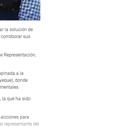
ar la solución de
 corroborar sus
de Representación,
opinada a la
ayeque), donde
imentales.
 la que ha sido
s acciones para
al representante del