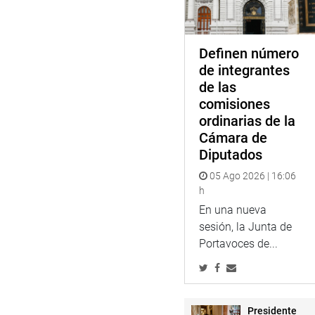
Antes, estuvo en la ciudad ar
están demandando solución ur
Definen número
de integrantes
Indicó que, para tratar el tem
de las
Presidencia del Consejo de Mi
comisiones
Arequipa, el de Cayarani y co
ordinarias de la
Refirió que Arequipa y Cusco 
Cámara de
demarcaciones.
Diputados
Saneamiento
05 Ago 2026 | 16:06
h
Entretanto, la congresista Ro
En una nueva
el departamento de Ancash, Jo
sesión, la Junta de
la Ley General del Presupuest
Portavoces de...
Saneamiento Básico en Casca
Amuruz Dulanto indicó que la
“Un paso vital hacia un futu
Presidente