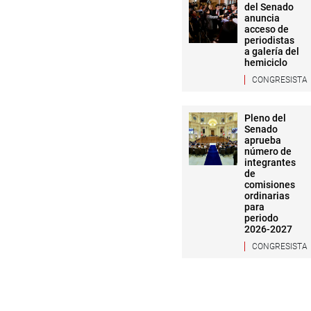
del Senado
El congresista Alejandro Cave
anuncia
plan Copesco, visitó el proye
acceso de
periodistas
afrancesado construida en el 
a galería del
Juniet, declarada recienteme
hemiciclo
CONGRESISTA
Pleno del
Senado
aprueba
número de
integrantes
de
comisiones
ordinarias
para
periodo
Las obras en esta importante 
2026-2027
centro de convenciones que e
CONGRESISTA
De otro lado, la legisladora
protección de las primeras c