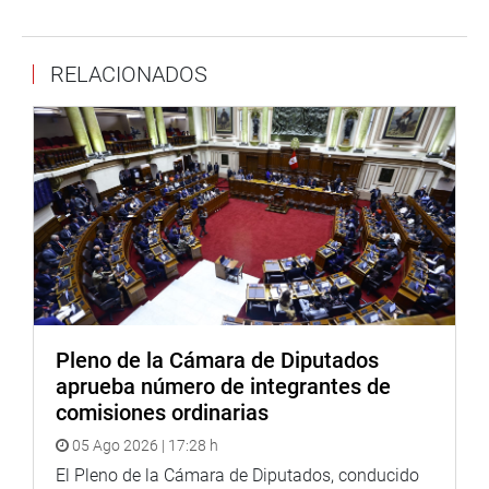
visitó a las autoridades municipales de Comas y la
Central de Serenazgo del distrito para conocer las
condiciones logísticas, de infraestructura y las
RELACIONADOS
necesidades e inquietudes de su personal.
En el municipio recibió información del estado de cosas
por parte del burgomaestre Raúl Díaz Pérez, quien
expresó su expectativa de que se canalicen, a las
autoridades respectivas, las demandas de la población de
Lima Norte.
Durante su visita, se informó a los serenos comeños de la
propuesta legislativa que presentará en los próximos
días, que está destinada al establecimiento de beneficios
Pleno de la Cámara de Diputados
laborales que tanto necesita este sector.
aprueba número de integrantes de
Leslye Lazo
comisiones ordinarias
05 Ago 2026 | 17:28 h
Su colega de bancada, Leslye Lazo Villón, inspeccionó el
El Pleno de la Cámara de Diputados, conducido
distrito de San Martín de Porres y supervisó, en la zona de