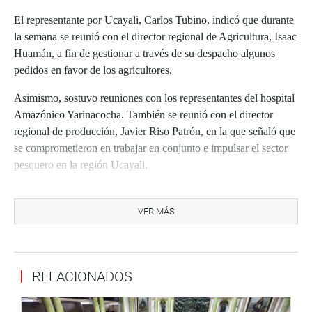
El representante por Ucayali, Carlos Tubino, indicó que durante
la semana se reunió con el director regional de Agricultura, Isaac
Huamán, a fin de gestionar a través de su despacho algunos
pedidos en favor de los agricultores.
Asimismo, sostuvo reuniones con los representantes del hospital
Amazónico Yarinacocha. También se reunió con el director
regional de producción, Javier Riso Patrón, en la que señaló que
se comprometieron en trabajar en conjunto e impulsar el sector
pesquero en la región Ucayali.
De otro lado, se reunió con la directora regional de Educación,
Ángela Villacorta, con quien acordaron gestiones conjuntas a
VER MÁS
favor de los profesores ucayalinos.
Respecto a los cuatro integrantes del Ejército fallecidos esta
mañana en la playa Marbella, manifestó su profundo pesar a los
RELACIONADOS
familiares de estos jóvenes. “Es inaceptable tener muertos en
entrenamientos y esto hay que investigarlo hasta las últimas