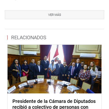
También impulsar, desde el Poder Legislativo, acciones de
fiscalización orientadas a visualizar la problemática y
VER MÁS
propuestas de mejora para la inversión y al cierre de la
brecha de infraestructura.
Así mismo, dijo que se busca ser agentes mediadores en
RELACIONADOS
conflictos y barreras burocráticas que dificultan
posibilidades de inversión o ejecución de la misma en los
diferentes niveles de gobierno.
Tania Ramírez anunció que en los siguientes días
convocará a una sesión para presentar el Plan de Trajo
ampliado y el cronograma de actividades de la comisión
especial.
Cabe indicar que el acto de elección fue conducido por el
secretario de la comisión especial, el congresista
Presidente de la Cámara de Diputados
Segundo Acuña Peralta (NoA).
recibió a colectivo de personas con