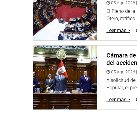
05 Ago 2026 |
El Pleno de l
Otero, ratificó
Leer más >
Cámara de 
del accide
05 Ago 2026 |
A solicitud d
Popular, el pr
Leer más >