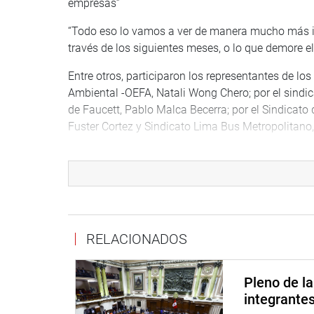
empresas”
“Todo eso lo vamos a ver de manera mucho más indi
través de los siguientes meses, o lo que demore el
Entre otros, participaron los representantes de lo
Ambiental -OEFA, Natali Wong Chero; por el sindi
de Faucett, Pablo Malca Becerra; por el Sindicato
Fuster Cortez y Sindicato Lima Bus Metropolitano
OFICINA DE COMUNICACIONES E IMAGEN INSTI
RELACIONADOS
Pleno de l
integrante