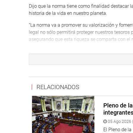
Dijo que la norma tiene como finalidad destacar l
historia de la vida en nuestro planeta.
“La norma va a promover su valorización y foment
legal no sólo permitirá proteger nuestros tesoros 
asegurando que esta riqueza se comparta con el 
Agregó que es una inversión en el conocimiento y e
para las futuras generaciones. “Hoy damos un pa
todos nosotros, juntos podemos preservar nuestros
Indicó que el Perú es un país privilegiado por su 
RELACIONADOS
“En nuestro territorio se encuentran fósiles de gr
encuentra en la Universidad Nacional Mayor de S
involucraron en este proyecto y reconocer el trabaj
Pleno de l
integrante
OFICINA DE COMUNICACIONES E IMAGEN INSTI
05 Ago 2026 |
El Pleno de l