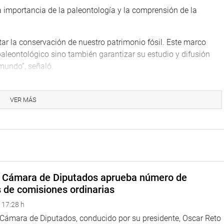
a importancia de la paleontología y la comprensión de la
ar la conservación de nuestro patrimonio fósil. Este marco
paleontológico sino también garantizar su estudio y difusión
mundo”, señaló.
n el futuro de nuestro país y que se debe cuidar y preservar
so importante hacia el cambio, pero su continuidad depende de
VER MÁS
 pasados e iluminar nuestro futuro”, dijo.
extraordinaria riqueza geológica y paleontológica.
an diversidad y antigüedad como el Titanosaurio que se
an Marcos. En este contexto agradezco a todos los que se
o de todos ustedes”, finalizó.
a Cámara de Diputados aprueba número de
s de comisiones ordinarias
TUCIONAL
 17:28 h
a Cámara de Diputados, conducido por su presidente, Oscar Reto