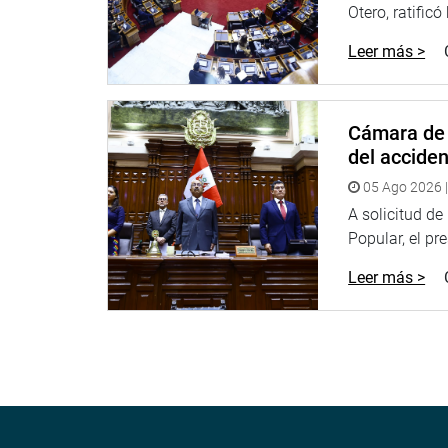
Otero, ratificó
Leer más >
Cámara de 
del accide
05 Ago 2026 |
A solicitud d
Popular, el pr
Leer más >