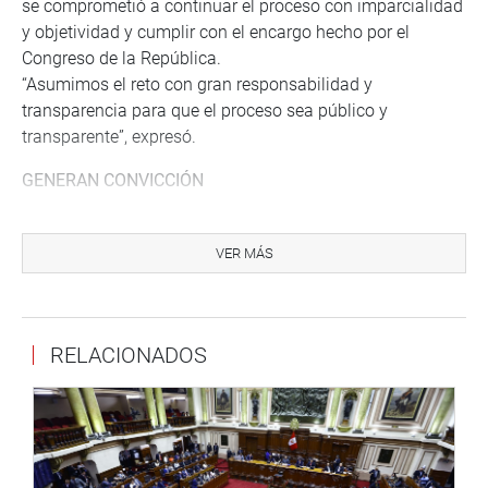
se comprometió a continuar el proceso con imparcialidad
y objetividad y cumplir con el encargo hecho por el
Congreso de la República.
“Asumimos el reto con gran responsabilidad y
transparencia para que el proceso sea público y
transparente”, expresó.
GENERAN CONVICCIÓN
De otro lado, la undécima sesión extraordinaria,
determinó la inexistencia de observaciones sobre los
VER MÁS
descargos y comentarios efectuados por los postulantes
al informe efectuado por la Contraloría General de la
República, a su respectiva Declaración Jurada de
RELACIONADOS
Ingresos, Bienes y Rentas y Declaración Jurada de
Gestión de Conflicto de Intereses.
La lectura de las identificaciones de los postulantes fue
hechas a través de códigos de privacidad.