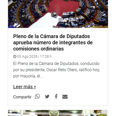
De esa manera, frente a la no intervención de los
congresistas se evidenció que lo afirmado por los
aspirantes al cargo del TC generan convicción y que
pasan a la entrevista personal, previo examen psicológico
y psicométrico, que tendría lugar entre el 2 y 3 de la
próxima semana.
Pleno de la Cámara de Diputados
aprueba número de integrantes de
OFICINA DE COMUNICACIONES E IMAGEN
comisiones ordinarias
INSTITUCIONAL
05 Ago 2026 | 17:28 h
El Pleno de la Cámara de Diputados, conducido
por su presidente, Oscar Reto Otero, ratificó hoy,
por mayoría, el...
Leer más >
Compartir