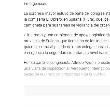
Emergencia».
La sorpresa mayor estuvo de parte del congresista 
la comisaría El Obrero, en Sullana (Piura), que l
camioneta para sus tareas de vigilancia del orden
«Una moto y una camioneta de apoyo logístico sir
provincia de Sullana, que tiene uno de los índices 
quien se sumó al pedido de otros colegas para solic
emergencia la seguridad ciudadana a nivel nacion
Por su parte, el congresista Alfredo Azurín, presi
una visita de inspección al Aeropuerto Internacio
sedes de la Dirección Antidrogas y de la SUNAT.
«He tenido una reunión con la gerencia de CORPAC
control antidrogas con logística, instalaciones e
aeropuerto recibí inquietudes y necesidades del pe
OFICINA DE COMUNICACIONES