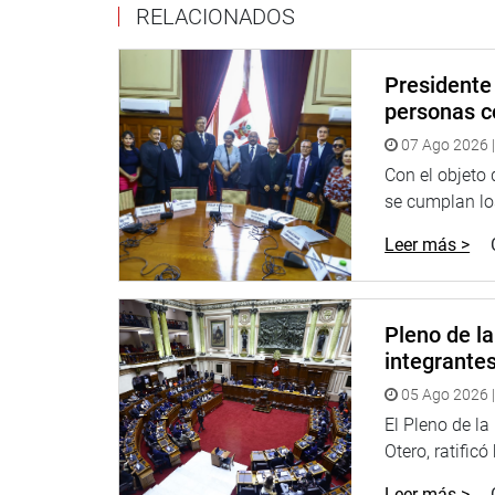
RELACIONADOS
Presidente 
personas c
07 Ago 2026 |
Con el objeto
se cumplan los
Leer más >
Pleno de l
integrante
05 Ago 2026 |
El Pleno de l
Otero, ratificó
Leer más >