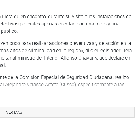
Elera quien encontró, durante su visita a las instalaciones de
os efectivos policiales apenas cuentan con una moto y una
 público.
ven poco para realizar acciones preventivas y de acción en la
más altos de criminalidad en la región», dijo el legislador Elera
itar al ministro del Interior, Alfonso Chávarry, que declare en
al.
dente de la Comisión Especial de Seguridad Ciudadana, realizó
nal Alejandro Velasco Astete (Cusco), específicamente a las
-Cusco y he puesto de manifiesto la necesidad de fortalecer el
 incremento de personal. Asimismo, en la comisaría del
VER MÁS
rsonal policial», expresó.