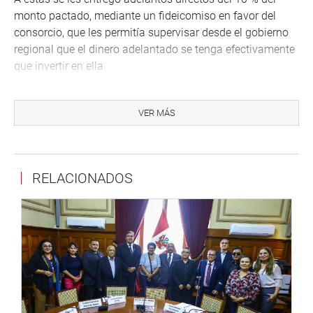
monto pactado, mediante un fideicomiso en favor del
consorcio, que les permitía supervisar desde el gobierno
regional que el dinero adelantado se tenga efectivamente
que invertir en ella.
Además, Castillo aseguró que de igual manera todas las
obras de la región están siendo sujetas de arbitrajes y
VER MÁS
conciliación. La obra del Núñez Butrón ha presentado
problemas desde un inicio, porque se eligió mal el lugar
donde se debía realizar la infraestructura hospitalaria.
RELACIONADOS
El expediente técnico sobre suelos fue elaborado por
administración directa por la anterior gestión regional a
un costo de dos millones de soles. La empresa ejecutora
informó sobre esta carencia y propuso la utilización de la
técnica de columnas de pilotaje que irían a 24 m de
profundidad. El requerimiento de la obra así lo exige,
porque esta debe ser antisísmica, aseveró Castillo.