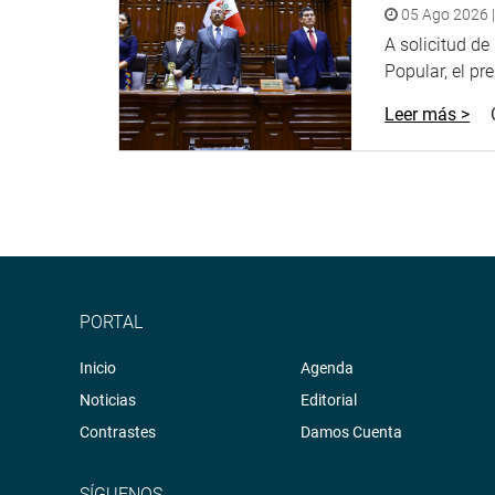
05 Ago 2026 |
A solicitud d
Popular, el pr
Leer más >
PORTAL
Inicio
Agenda
Noticias
Editorial
Contrastes
Damos Cuenta
SÍGUENOS