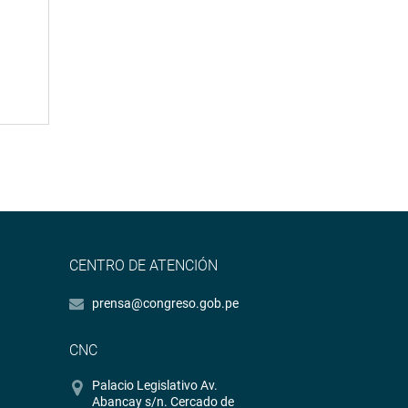
CENTRO DE ATENCIÓN
prensa@congreso.gob.pe
CNC
Palacio Legislativo Av.
Abancay s/n. Cercado de