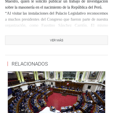
Maestro, quien le solicitó publicar un trabajo de investigación
sobre la masonería en el nacimiento de la República del Perú.
“Al visitar las instalaciones del Palacio Legislativo reconocemos
a muchos presidentes del Congreso que fueron parte de nuestra
organización, como Faustino Sánchez Carrión. El mismo
corredor de los Pasos Perdidos es un término de la masonería”,
anotó.
VER MÁS
Por su lado, Elías Zavaleta agradeció el gesto de los masones
peruanos y dijo que en los últimos tiempos le están ocurriendo
hechos que calificó de ‘maravillosos’.
RELACIONADOS
“Yo soy un hombre de bastante fe y de propósito de servir en
cualquier lugar y circunstancia que nos toca. Yo soy un
congresista que ama a su tierra, La Libertad. Soy de las filas de
un partido político que también tuvo en su historia a un notable
hermano y pensador, Víctor Raúl Haya de la Torre, de quien
tenemos un legado que es servir a los demás”, anotó.