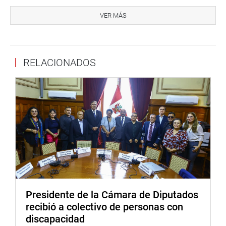
La congresista Katy Ugarte Mamani (BM), autora del
proyecto de ley, dijo con su propuesta se hace una justicia
VER MÁS
social porque busca asegurar que las comunidades
campesina y nativas puedan vivir con dignidad y sin
discriminación.
RELACIONADOS
Su colega Guido Bellido Ugarte (PP) señaló que a muchas
comunidades en el Cusco no les permiten tener acceso a
agua y luz. “Con este proyecto de ley, de aprobarse, la
comunidad de Fortaleza de Sacsayhuaman podrían
acceder a tener agua y desagüe”, dijo
OFICINA DE COMUNICACIONES E IMAGEN
INSTITUCIONAL
Presidente de la Cámara de Diputados
recibió a colectivo de personas con
discapacidad