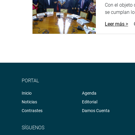
Con el objeto
se cumplan los
Leer más >
PORTAL
Inicio
Agenda
Noticias
Editorial
Contrastes
Damos Cuenta
SÍGUENOS