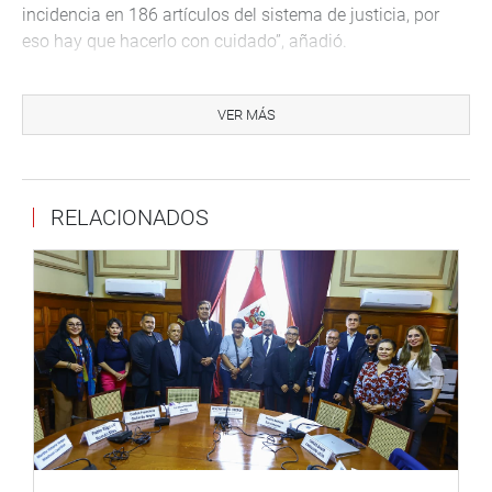
incidencia en 186 artículos del sistema de justicia, por
eso hay que hacerlo con cuidado”, añadió.
Cuestionó que el ministerio de Educación sea la que
evalúe al representante de las universidades públicas y
VER MÁS
privadas, cuando esta tarea debió ser para la ONPE.
¿Alguien me puede explicar qué hace el Minedu metido en
este tema, cuando debería ser la ONPE el que se
RELACIONADOS
encargue, y no un órgano del Poder Ejecutivo porque esto
contraviene lo que se ha votado en el referendo?, se
preguntó.
PODER JUDICIAL
El presidente del Poder Judicial, José Luis Lecaros,
reparó en que la propuesta señala que el Secretario
Técnico de la JNJ tiene que ser nombrado por consenso y
eso es muy difícil. Es como decir que un miembro del
Tribunal Constitucional tiene que ser nombrado por
consenso por el Congreso, así no tendríamos miembros