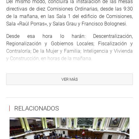
Del mismo modo, concluirá la instalación de las mesas
directivas de diez Comisiones Ordinarias, desde las 9:30
de la mañana, en las Sala 1 del edificio de Comisiones,
Sala «Raúl Porras», y Salas Grau y Francisco Bolognesi.
Desde esa hora lo harán: Descentralización,
Regionalización y Gobiernos Locales; Fiscalización y
Contraloría; De la Mujer y Familia; Inteligencia y Vivienda
y Construcción, en horas de la mañana.
En la tarde se instalarán las Comisiones de Inclusión y
Personas con Discapacidad; Ciencia, Innovación y
VER MÁS
Tecnología; Salud y Población; y finalmente a las 5:30 pm
la de Economía, Banca e Inteligencia Financiera.
RELACIONADOS
PRENSA CONGRESO