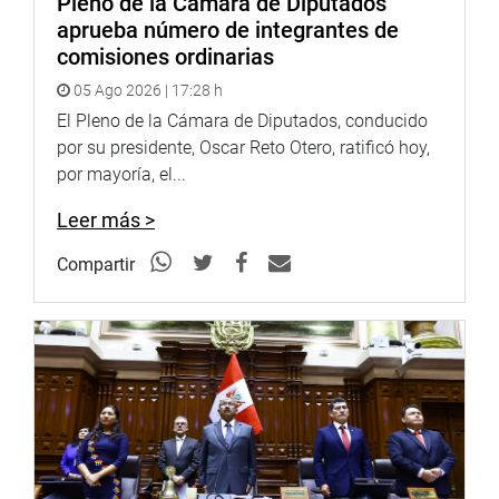
Pleno de la Cámara de Diputados
comisión el auspicio de los concursos nacionales de
aprueba número de integrantes de
periodismo de investigación que promovió esa institución
comisiones ordinarias
los años 2014 y 2015.
05 Ago 2026 | 17:28 h
A la sesión asistieron los congresistas Marisol Espinoza
El Pleno de la Cámara de Diputados, conducido
Cruz (APP); Gino Costa Santolalla (PPK); Yeni Vilcatoma
por su presidente, Oscar Reto Otero, ratificó hoy,
De la Cruz (NA); Jorge Castro Bravo (FA); Maurice Mulder
por mayoría, el...
Bedoya (CPA); Víctor Andrés García Belaunde (AP); y
Lourdes Alcorta Suero (FP).
Leer más >
PRENSA-CONGRESO (Jarvi)
Compartir
Puede encontrar más información en nuestra página web
y redes sociales.
http://www.congreso.gob.pe/