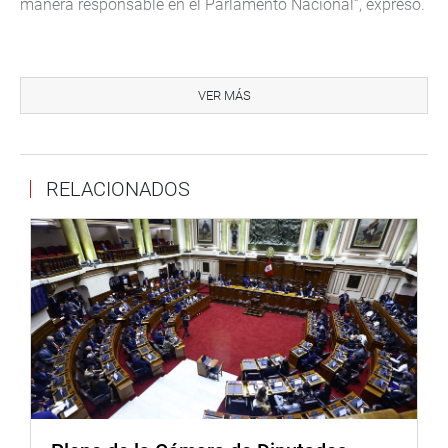
manera responsable en el Parlamento Nacional”, expresó.
Por su parte, la congresista Marisol Espinoza propuso
que se solicite a la Fiscalía y al Ministerio Público sobre
VER MÁS
los 42 casos de arbitraje que tuvo el Estado peruano con
la constructora Odebrecht, de los cuales 34 veces ganó la
empresa brasileña y solo ocho veces el Estado.
RELACIONADOS
Esto significó 113 millones de dólares que pago el país
por «malas respuestas legales», según explicó durante la
sesión de hoy.
De la misma forma, Víctor García Belaunde propuso que
la Cámara de Comercio de Lima explique la decisión que
tomó para nombrar a los árbitros que participaron en el
Tribunal de Arbitrajes.
A su vez, la congreista Yeni Vilcatoma propuso que el
IPYS (Instituto de Prensa y Sociedad) explique a la