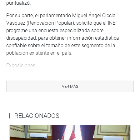
puntualizó.
Por su parte, el parlamentario Miguel Ángel Ciccia
Vásquez (Renovación Popular), solicitó que el INEI
programe una encuesta especializada sobre
discapacidad, para obtener información estadística
confiable sobre el tamaño de este segmento de la
población existente en el país.
Exposiciones
El jefe del INEI, Dante Carhuavilca Bonett, informó que los
resultados de la Encuesta Demográfica y de Salud
VER MÁS
Familiar, muestran en el país, una tendencia hacia la
disminución del nivel de la desnutrición crónica en niñas
y niños menores de cinco años de edad.
RELACIONADOS
Precisó que esta pasó de 12,2% en el año 2018 a 11,1%
en el primer semestre 2023, según el Patrón de Referencia
de Crecimiento Internacional Infantil de la Organización