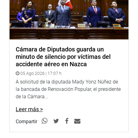
Soundcloud:
https://soundcloud.com/radiocongreso
PRENSA-CONGRESO
Puede encontrar más información en nuestra página web
y redes sociales.
http://www.congreso.gob.pe/
Facebook:
https://www.facebook.com/congresoperu
Cámara de Diputados guarda un
Twitter:
https://twitter.com/congresoperu
minuto de silencio por víctimas del
Youtube:
http://www.youtube.com/congresoperu
accidente aéreo en Nazca
Soundcloud:
https://soundcloud.com/radiocongreso
05 Ago 2026 | 17:07 h
A solicitud de la diputada Mady Yonz Núñez de
la bancada de Renovación Popular, el presidente
de la Cámara...
Leer más >
Compartir