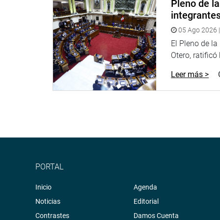
Pleno de l
PRENSA-CONGRESO (15.08.17)
integrante
Síguenos en nuestra página web y redes sociales.
05 Ago 2026 |
http://www.congreso.gob.pe/
El Pleno de l
Otero, ratificó
Facebook:
https://www.facebook.com/congresop
Leer más >
Twitter:
https://twitter.com/congresoperu
Youtube:
http://www.youtube.com/congresoperu
Soundcloud:
https://soundcloud.com/radiocongr
PORTAL
Inicio
Agenda
Noticias
Editorial
Contrastes
Damos Cuenta