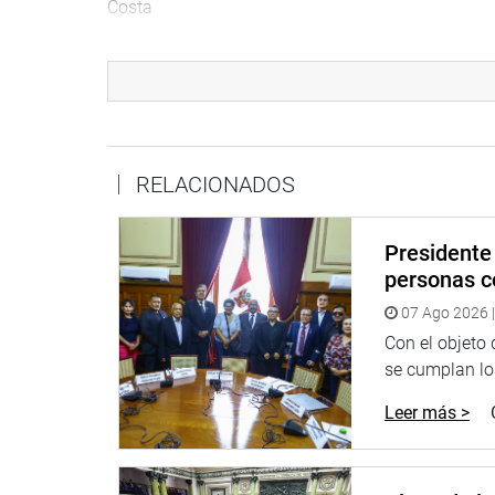
Costa
“Es un jurista de primer nivel, es un hombre serio
consenso sobre su candidatura”, puntualizó Del Ca
También asistieron a la sesión los congresistas V
(FA).
RELACIONADOS
Perfil de Augusto Ferrero Costa.
Nació en Lima, en 1944. En 1974, obtuvo el grado
Presidente 
Marcos. Fue decano de la facultad de Derechos y C
personas c
condecoración de Cavalliere Ufficiale de la Repúbli
07 Ago 2026 |
Entre otros cargos, ha sido presidente de la 
Con el objeto
Academia Peruana de Ciencias Morales y Públicas.
se cumplan los
condecoración ‘Francisco García Calderón’, el más
Leer más >
También fue nombrado embajador del Perú ante 
diciembre de 2010, y fue candidato a la primera v