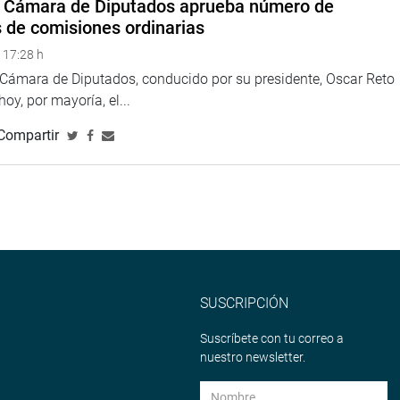
a Cámara de Diputados aprueba número de
s de comisiones ordinarias
 17:28 h
a Cámara de Diputados, conducido por su presidente, Oscar Reto
 hoy, por mayoría, el...
eru
Compartir
eso
SUSCRIPCIÓN
Suscríbete con tu correo a
nuestro newsletter.