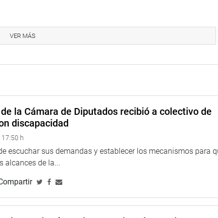
, respetable y de mucho prestigio. Me alegro que haya un
stillo Gálvez.
VER MÁS
icente Zeballos (PPK), César Villanueva (APP) y Wílbert Rozas
 de Doctor en Derecho en la Universidad Nacional Mayor de San
de la Cámara de Diputados recibió a colectivo de
iencias Políticas en la Universidad de Lima. Recibió la
on discapacidad
ca Italiana.
 17:50 h
Academia Peruana de Derecho y actualmente preside la
 de escuchar sus demandas y establecer los mecanismos para 
 Recibió del ilustre Colegio de Abogados de Lima la
 alcances de la...
 alto galardón de la Orden.
Compartir
la República Italiana, cargo que ejerció hasta el 31 de
icepresidencia de la República en 2011.