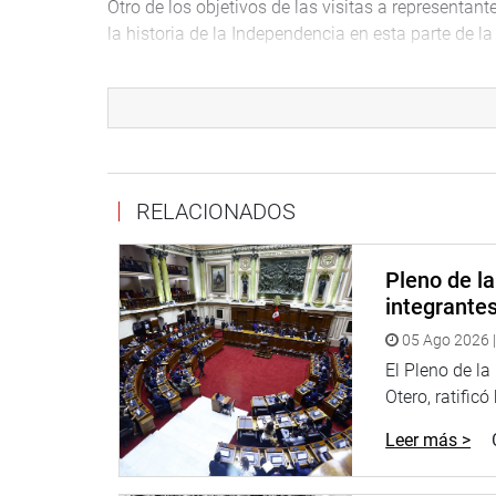
Otro de los objetivos de las visitas a representan
la historia de la Independencia en esta parte de 
Entre las actividades que se prevé se encuentra ta
del historiador y sociólogo Hugo Neira, eventos q
De igual manera, se contempla el desarrollo de o
denominado Efemérides, que consiste en hacer co
serán recordados por el bicentenario.
RELACIONADOS
Asimismo “Voces del Bicentenario” que incluye entr
parlamento nacional; la promoción de investigacio
Pleno de l
integrante
El pleno de la décima sesión ordinaria también apr
05 Ago 2026 |
los diversos archivos de las entidades nacionales
El Pleno de l
Asimismo, el ingreso a la comisión de la congresi
Otero, ratificó
a esa comisión a los expresidentes del Congreso.
Leer más >
NO SON HEROES
El congresista Edwin Donayre (APP) solicitó a la 