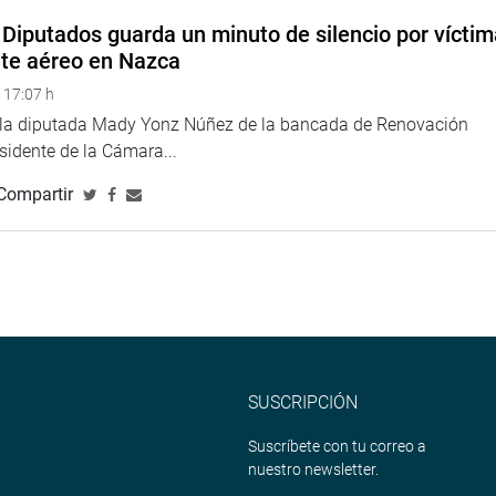
serlo y planteó encargarlo al congresista Víctor Andrés García
Diputados guarda un minuto de silencio por vícti
nte aéreo en Nazca
asos de cómo, por cuestiones impropias, fueron calificados
 17:07 h
omo el caso de Leopoldo Sánchez Calderón.
e la diputada Mady Yonz Núñez de la bancada de Renovación
a de los Héroes como si hubiera muerto en batalla o en combate,
esidente de la Cámara...
Compartir
SUSCRIPCIÓN
Suscríbete con tu correo a
nuestro newsletter.