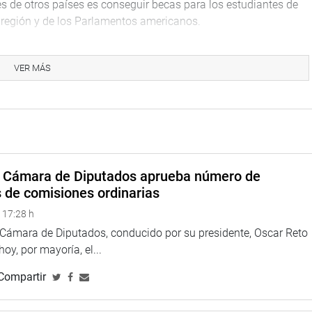
tes de otros países es conseguir becas para los estudiantes de
la región y de los Parlamentos americanos.
mbién el inicio de las charlas magistrales el 20 de abril a cargo
ue continuarán en forma permanente hasta julio del 2021.
VER MÁS
tros proyectos comprendidos en el Plan de Trabajo, como el
nocer a la población los importantes acontecimientos que
evistas a diversos personajes de la política sobre el
nes, entre otros.
a Cámara de Diputados aprueba número de
s de comisiones ordinarias
obó la realización de audiencias descentralizadas y la visita a
 17:28 h
.
a Cámara de Diputados, conducido por su presidente, Oscar Reto
sta Luz Salgado Rubianes (FP), según el acuerdo de incorporar
 hoy, por mayoría, el...
Compartir
asamblea la elaboración de un trabajo de investigación sobre