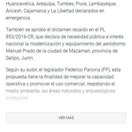
Huancavelica, Arequipa, Tumbes, Piura, Lambayeque,
Áncash, Cajamarca y La Libertad declarados en
emergencia.
También se aprobó el dictamen recaído en el PL
853/2016-CR, que declara de necesidad pública e interés
nacional la modernización y equipamiento del aeródromo
Manuel Prado de la ciudad de Mazamari, provincia de
Satipo, Junín.
Según su autor, el legislador Federico Pariona (FP), esta
propuesta tiene la finalidad de mejorar la capacidad
operativa y promover el uso comercial, respetando el
medio ambiente, las áreas naturales y arqueológicas
protegidas.
La Comisión también aprobó, por mayoría, el Proyecto de
Ley N° 1452, ley que declara que el contrato de concesión
VER MÁS
para la construcción del aeropuerto internacional de
Chinchero no constituye una asociación público privada y