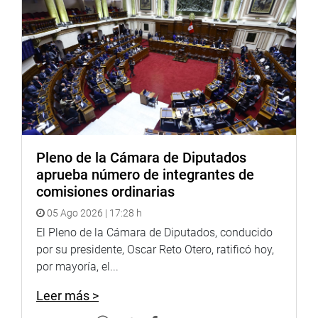
Por ello, “señalo, aquí, que yo no estoy cuestionando el
hecho que manifiesta la congresista Chirinos”. Más
adelante aseveró que este no es un tema de ideologías y
pidió, por favor, “no confundir las cosas; es la búsqueda
de la verdad y, como digo en todo momento, es el cuidado
de la mujer en todo el sentido de la palabra”.
Asimismo, Medina Hermosilla expresó que ese era su
descargo y que no podía “hacerlo a cada momento. Hay
Pleno de la Cámara de Diputados
una comisión (de Ética), dejemos que haga su trabajo.
aprueba número de integrantes de
“Hay que buscar la verdad”, reiteró. “Exijo respeto, porque
comisiones ordinarias
estoy siendo vulnerada en mis derechos”.
05 Ago 2026 | 17:28 h
La representante de Fuerza Popular respondió a la
El Pleno de la Cámara de Diputados, conducido
presidenta que “sus palabras la desdicen”. Dijo que ella no
por su presidente, Oscar Reto Otero, ratificó hoy,
podía representarla y procedió a retirarse de la sesión, no
por mayoría, el...
sin antes invitar a los demás congresistas a que hagan lo
mismo. Ninguno lo hizo.
Leer más >