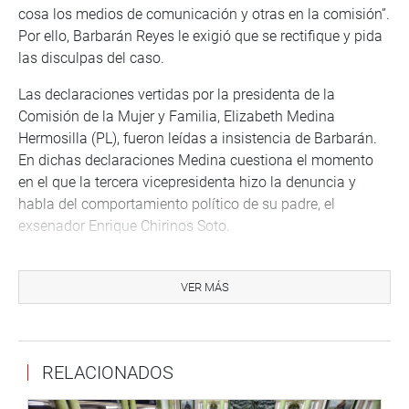
cosa los medios de comunicación y otras en la comisión”.
Por ello, Barbarán Reyes le exigió que se rectifique y pida
las disculpas del caso.
Las declaraciones vertidas por la presidenta de la
Comisión de la Mujer y Familia, Elizabeth Medina
Hermosilla (PL), fueron leídas a insistencia de Barbarán.
En dichas declaraciones Medina cuestiona el momento
en el que la tercera vicepresidenta hizo la denuncia y
habla del comportamiento político de su padre, el
exsenador Enrique Chirinos Soto.
La titular de la comisión respondió que ella “representa a
todas las mujeres del país” y “las está haciendo respetar”.
VER MÁS
Señaló que en todo momento afirmó que “no se debe
permitir ningún tipo de ofensa hacia la mujer y, por ese
motivo, reafirmo mi interés de que la Comisión de Ética
RELACIONADOS
realice las investigaciones respectivas para saber de
manera clara cómo se realizaron los hechos”.