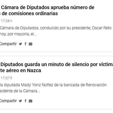
ión Especial (UPE), teniendo como mínimo una UPE en cada
a Cámara de Diputados aprueba número de
suficiente para realizar dicha labor.
s de comisiones ordinarias
 17:28 h
a Cámara de Diputados, conducido por su presidente, Oscar Reto
, aprobó los informes finales del grupo de trabajo “Prevención
 hoy, por mayoría, el...
legisladora Rosangella Barbarán Reyes y del grupo de
Compartir
al en el Congreso de la República”, que coordina la
nte.
Diputados guarda un minuto de silencio por vícti
nte aéreo en Nazca
 17:07 h
e la diputada Mady Yonz Núñez de la bancada de Renovación
esidente de la Cámara...
Compartir