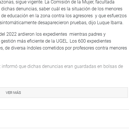
zonas, sigue vigente. La Comisión de la Mujer, facultada
dichas denuncias, saber cuál es la situación de los menores
 de educación en la zona contra los agresores y que esfuerzos
 sintomáticamente desaparecieron pruebas, dijo Luque Ibarra.
del 2022 ardieron los expedientes mientras padres y
gestión más eficiente de la UGEL. Los 600 expedientes
s, de diversa índoles cometidos por profesores contra menores
ez informó que dichas denuncias eran guardadas en bolsas de
ENTALES
VER MÁS
ira Alcarraz Agüero, de Somos Perú, ley que Fortalece el
iñas, niños y adolescentes sin cuidados parentales o en riesgo
reto legislativo 1297, que determina el actuar en los
 cual el Ministerio de la Mujer y Poblaciones Vulnerables debe