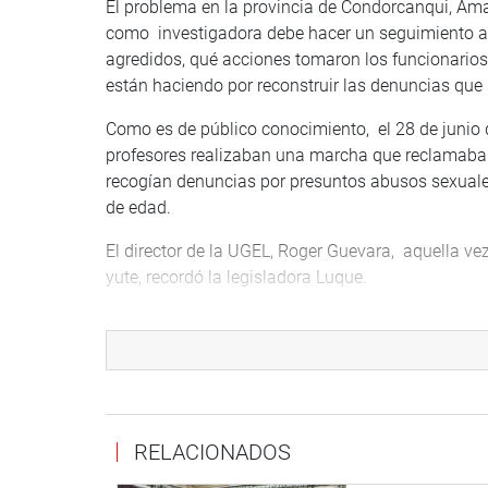
El problema en la provincia de Condorcanqui, Ama
como investigadora debe hacer un seguimiento a 
agredidos, qué acciones tomaron los funcionarios
están haciendo por reconstruir las denuncias que
Como es de público conocimiento, el 28 de junio 
profesores realizaban una marcha que reclamaba 
recogían denuncias por presuntos abusos sexuale
de edad.
El director de la UGEL, Roger Guevara, aquella v
yute, recordó la legisladora Luque.
PROTECCIÓN DE MENORES SIN CUIDADOS PAR
Se aprobó el PL 1932/2021-CR, de la legisladora K
procedimiento por desprotección familiar de las n
de perderlos.
RELACIONADOS
Para el efecto se modifica varios artículos del Dec
procedimientos por desprotección familiar, para lo