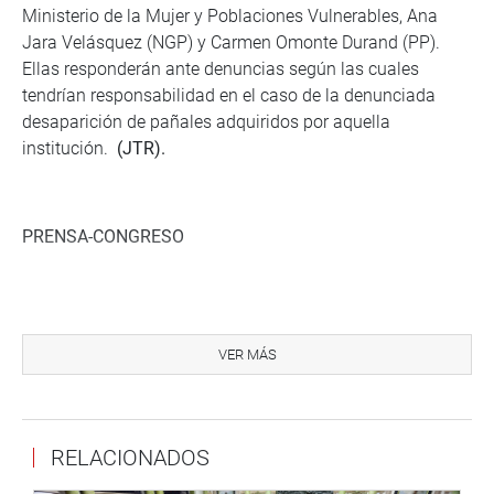
Ministerio de la Mujer y Poblaciones Vulnerables, Ana
Jara Velásquez (NGP) y Carmen Omonte Durand (PP).
Ellas responderán ante denuncias según las cuales
tendrían responsabilidad en el caso de la denunciada
desaparición de pañales adquiridos por aquella
institución.
(JTR).
PRENSA-CONGRESO
Enseguida transmitiremos la ampliación de esta noticia.
VER MÁS
http://www.congreso.gob.pe/
Facebook:
https://www.facebook.com/congresoperu
RELACIONADOS
Twitter:
https://twitter.com/congresoperu