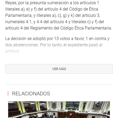
Reyes, por la presunta vulneración a los artículos 1
literales a), e) y f) del artículo 4 del Código de Ética
Parlamentaria, y literales a), c), g) y k) del artículo 3,
numerales 4.1, y 4.4 del artículo 4 y literales c) y f) del
artículo 4 del Reglamento del Código Ética Parlamentaria.
La decisión se adoptó por 13 votos a favor, 1 en contra y
dos abstenciones. Por lo tanto, el expediente pasó al
archivo.
En la sesión de la Comisión de Ética también se leyó la
sanción de amonestación pública escrita en el Expediente
VER MÁS
N.º 104-2022-2023 seguido contra la congresista
Jhakeline Katy Ugarte Mamani.
En el documento, se le pide a la referida congresista
RELACIONADOS
“respetar la investidura parlamentaria en todo momento
dentro y fuera del recinto parlamentario, evitando en todo
momento realizar actos que contravengan las
disposiciones legales, exhortándola en lo sucesivo evite