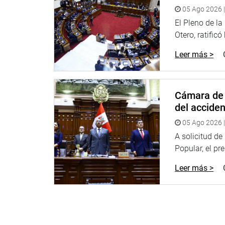
05 Ago 2026 |
El Pleno de l
Otero, ratificó
Leer más >
Cámara de 
del accide
05 Ago 2026 |
A solicitud d
Popular, el pr
Leer más >