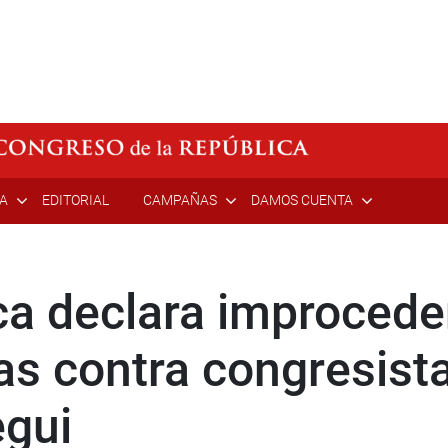
ÍA
EDITORIAL
CAMPAÑAS
DAMOS CUENTA
ca declara improceden
as contra congresist
egui