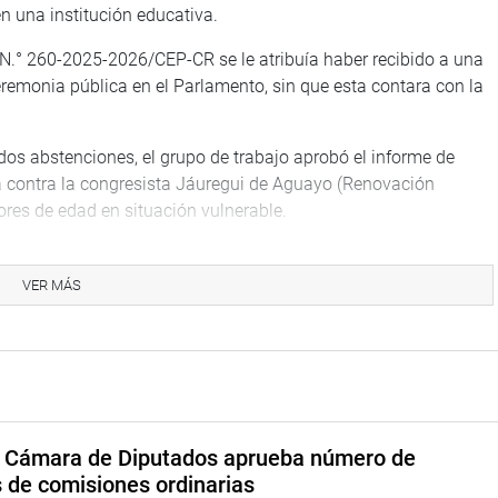
n una institución educativa.
 N.° 260-2025-2026/CEP-CR se le atribuía haber recibido a una
eremonia pública en el Parlamento, sin que esta contara con la
dos abstenciones, el grupo de trabajo aprobó el informe de
a contra la congresista Jáuregui de Aguayo (Renovación
ores de edad en situación vulnerable.
a etapa de audiencia recaída en el Expediente 247-2025-
lcarraz Agüero (No Agrupada), tras sus expresiones contra una
VER MÁS
 Televisión.
ión del informe final sobre la referida denuncia contra la
la sala Martha Hildebrandt Pérez Treviño, ubicada en el
a Cámara de Diputados aprueba número de
s de comisiones ordinarias
TUCIONAL