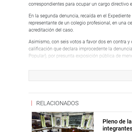
correspondientes para ocupar un cargo directivo e
En la segunda denuncia, recaída en el Expediente
representante de un colegio profesional, en una c
acreditación del caso.
Asimismo, con seis votos a favor dos en contra y 
calificación que declara improcedente la denunci
Popular), por presunta exposición pública de men
La Comisión de Ética también dio por concluida l
2026/CEP-CR, abierto contra la legisladora Kira A
periodista del programa Contracorriente, de Willax
Con ello quedó expedito el camino para la elaborac
congresista Alcarraz Agüero.
RELACIONADOS
Cabe señalar que la Comisión de Ética sesionó en 
edificio Víctor Raúl Haya de la Torre.
Pleno de l
integrante
OFICINA DE COMUNICACIONES E IMAGEN INSTI