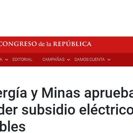
ÍA
EDITORIAL
CAMPAÑAS
DAMOS CUENTA
rgía y Minas aprueb
der subsidio eléctric
bles