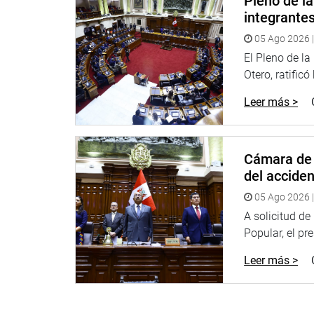
Pleno de l
OFICINA DE COMUNICACIONES
integrante
05 Ago 2026 |
El Pleno de l
Otero, ratificó
Leer más >
Cámara de 
del accide
05 Ago 2026 |
A solicitud d
Popular, el pr
Leer más >