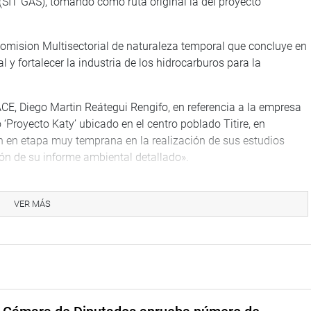
(SIT GAS), tomando como ruta original la del proyecto
 Comision Multisectorial de naturaleza temporal que concluye en
 y fortalecer la industria de los hidrocarburos para la
ACE, Diego Martin Reátegui Rengifo, en referencia a la empresa
Proyecto Katy’ ubicado en el centro poblado Titire, en
ún en etapa muy temprana en la realización de sus estudios
ón de su informe ambiental detallado».
ó al alcalde de Marcona, Elmo Pacheco Jurado, quien denunció
rbana, porque tienen concesionado 700 hectáreas,
VER MÁS
siendo inquilinos en nuestro propio territorio, y la energía que
a Marcona».
 Perú no permite nuestro crecimiento. Marcona tiene extensas
os la nueva concesión a la empresa Parque Eólico Marcona
ados en nuestro propio territorio», reiteró.