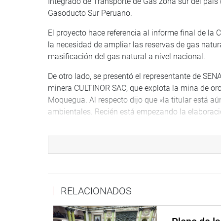
Integrado de Transporte de Gas zona sur del país 
Gasoducto Sur Peruano.
El proyecto hace referencia al informe final de la
la necesidad de ampliar las reservas de gas natural
masificación del gas natural a nivel nacional.
De otro lado, se presentó el representante de SEN
minera CULTINOR SAC, que explota la mina de oro ‘
Moquegua. Al respecto dijo que «la titular está a
ambientales. Recién está empezando la elaboraci
Los congresistas miembros de la comisión atendi
que dos empresas eólicas impiden la expansión u
«equivalente al 80% de nuestro territorio. Estamos 
producen estas empresas no benefician en nada 
«La empresa transnacional china Shougang Hierro
RELACIONADOS
áreas para la energía eólica. Por ello, rechazam
orientada al sur del distrito, porque nos tienen cerc