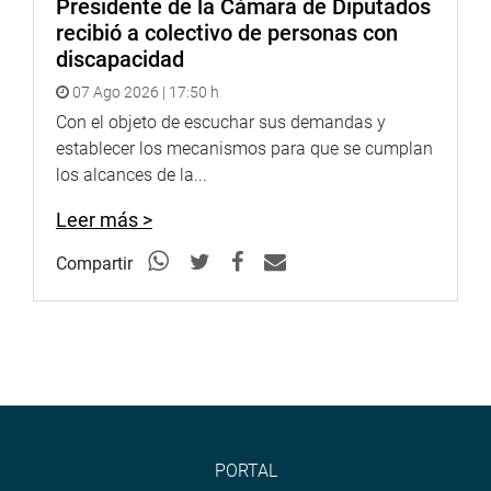
profesional.
Presidente de la Cámara de Diputados
recibió a colectivo de personas con
También se plantea modificar los artículos 2 y 3 de la Ley
discapacidad
26937 con la finalidad que «para la inscripción de los
07 Ago 2026 | 17:50 h
periodistas y comunicadores en el colegio profesional,
Con el objeto de escuchar sus demandas y
deberá presentar el correspondiente título profesional a
establecer los mecanismos para que se cumplan
nombre de la Nación, conforme a la ley.
los alcances de la...
OFICINA DE COMUNICACIONES
Leer más >
Compartir
PORTAL