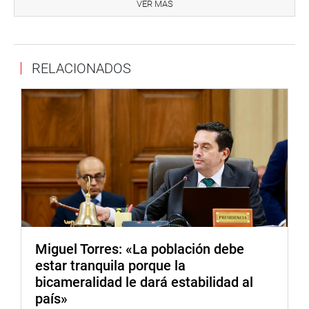
iniciativa de ley fue aprobada por mayoría (16 votos).
VER MÁS
En la segunda parte de la reunión de trabajo, el
congresista Edgar Tello Montes (BM), sustentó el
proyecto de ley Nº 1702/2021-CR, por el que se propone
RELACIONADOS
la ley que modifica el artículo 33 de la Ley 29944, Ley de
reforma Magisterial, modificado por el artículo 2 de la Ley
30541.
Seguidamente, el congresista José Elías Ávalos
(Podemos), sustentó su proposición legislativa para
modificar el artículo 1º de la Ley Nº 30597, Ley que
denomina Universidad Nacional de Música, al
Conservatorio Nacional de Música, y Día del Himno
Nacional.
Miguel Torres: «La población debe
En esa misma línea de trabajo, la legisladora Francis
estar tranquila porque la
Paredes Castro (BM), sustentó una iniciativa de ley de su
bicameralidad le dará estabilidad al
autoría proyecto de ley Nº 1927/2021-CR, que propone la
país»
ley que modifica el artículo 33 de la Ley 29944 ley de