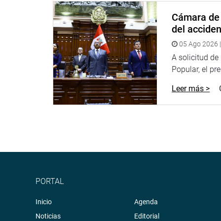
Cámara de 
del accide
05 Ago 2026 |
A solicitud d
Popular, el pr
Leer más >
PORTAL
Inicio
Agenda
Noticias
Editorial