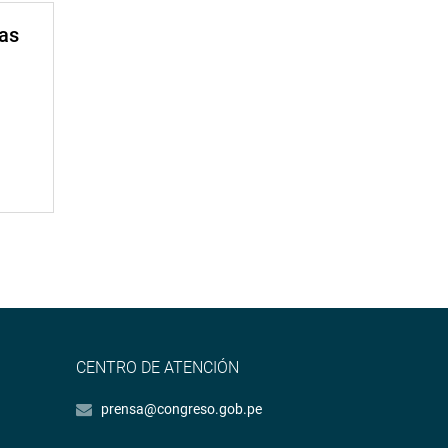
mas
CENTRO DE ATENCIÓN
prensa@congreso.gob.pe