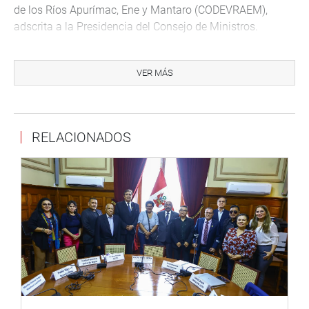
de los Ríos Apurímac, Ene y Mantaro (CODEVRAEM),
adscrita a la Presidencia del Consejo de Ministros.
-Ley 32128, Ley que autoriza de manera excepcional el
cambio de categoría de suboficiales con profesión de
VER MÁS
abogado a la categoría de oficiales de la Policía Nacional
del Perú.
-Ley 32130, Ley que fortalece la función de investigación
RELACIONADOS
criminal de la Policía Nacional del Perú.
-Ley 32173, Ley que autoriza al Ministerio de Interior para
revisar los casos de vulneración de derechos del personal
de la Sanidad de la Policía Nacional del Perú.
-Ley 32158, Ley que aprueba medidas en materia
presupuestal que permitan al Instituto del Mar del Perú
(IMARPE), fortalecer la capacidad de investigación
científica para el aprovechamiento sostenible de los
recursos hidrobiológicos del mar.