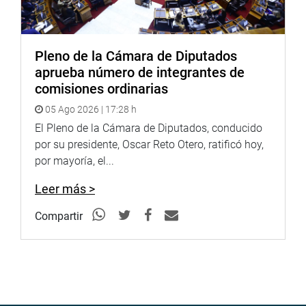
del Ministerio de Relaciones Exteriores.
-Ley 32240, Ley que tiene por finalidad mejorar la gestión
del financiamiento del intercambio prestacional en salud
Pleno de la Cámara de Diputados
de las IAFAS e IPRESS de las Fuerzas Armadas en el
aprueba número de integrantes de
marco del Decreto Legislativo que optimiza el intercambio
comisiones ordinarias
prestacional en salud del sector público.
05 Ago 2026 | 17:28 h
El Pleno de la Cámara de Diputados, conducido
-Ley 32244, Ley que modifica la Ley 31953, Ley de
por su presidente, Oscar Reto Otero, ratificó hoy,
Presupuesto del Sector Público para el Año Fiscal 2024,
por mayoría, el...
para precisar los alcances del cambio de grupo
ocupacional y de línea de carrera del personal asistencial
Leer más >
profesional, técnico y auxiliar de salud del Ministerio de
Defensa.
Compartir
RESOLUCIONES LEGISLATIVAS
Además, destacan las resoluciones legislativas 32111,
32112, 32116, 32117, 32151, 32152 y 32214, que
autorizan el ingreso y tránsito de unidades navales y de