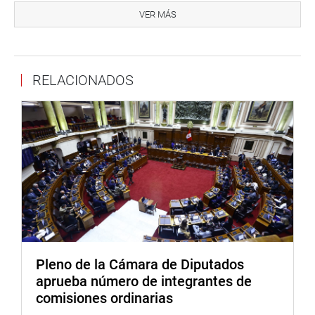
Previamente, con cargo a redacción, el grupo de trabajo
VER MÁS
aprobó su plan de trabajo de la Comisión de Defensa
Nacional, Orden Interno, Desarrollo Alternativo y Lucha
contra las Drogas, para el Periodo Anual de Sesiones
RELACIONADOS
2021-2022.
Entre sus alcances está priorizar la reducción de la
desigualdad y la disminución de la pobreza y pobreza
extrema que afecta a las poblaciones de los valles de los
ríos Apurímac, Ene y Mantaro (Vraem) y del área de
influencia; a través de la evaluación y monitoreo del
trabajo articulado de los actores involucrados en la
búsqueda del desarrollo y la paz social de dicha zona.
De igual manera, busca realizar el seguimiento a la labor
que realiza el Consejo Nacional de Desarrollo de
Pleno de la Cámara de Diputados
Fronteras e Integración Fronteriza (Conadif) a nivel
aprueba número de integrantes de
nacional y, específicamente, en los puestos de frontera
comisiones ordinarias
para el desarrollo de los pobladores de los distritos y de