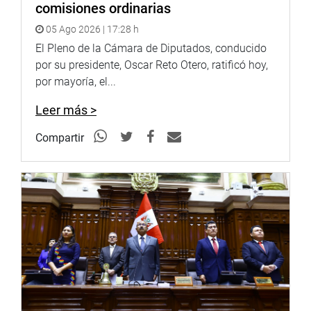
comisiones ordinarias
http://www.congreso.gob.pe/
Facebook:
05 Ago 2026 | 17:28 h
https://www.facebook.com/congresodelarepublicadelperu?
El Pleno de la Cámara de Diputados, conducido
fref=ts
por su presidente, Oscar Reto Otero, ratificó hoy,
Twitter:
https://twitter.com/congresoperu
por mayoría, el...
<
https://twitter.com/congresoperu
>
Youtube:
Leer más >
http://www.youtube.com/congresoperu
<
http://www.youtube.com/congresoperu
>
Compartir
Soundcloud:
https://soundcloud.com/radiocongreso
<
https://soundcloud.com/radiocongreso
>
Sistema de Archivo Fotográfico (SAF):
http://www4.congreso.gob.pe/fotografia.asp