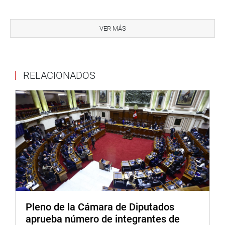
Vega dijo que a la fecha Sedapal da agua potable al 92%
de la población de Lima y el 8% se abastece del líquido
VER MÁS
elemento con camiones cisternas y en el que pagan entre
15 a 25 soles por metro cúbico. Hoy en día la tarifa es de
3.66 soles por un metro cúbico de agua potable mientras
RELACIONADOS
que la tarifa social es de 1.23 soles y la tarifa doméstica
es de 1.44 soles «muy por debajo del 3.66 soles).
El presidente de la Comisión de Defensa del Consumidor,
Miguel Castro (FP), suspendió la sesión al promediar las
3 de la tarde y se acordó que el presidente de Sedapal
absuelva por escrito varias de las interrogantes de los
congresistas presentes en la sesión. (JSR)
PRENSA-CONGRESO
Pleno de la Cámara de Diputados
Puede encontrar más información en nuestra página web
aprueba número de integrantes de
y redes sociales.