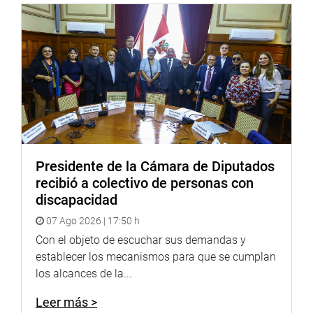
A su vez, el congresista Isaías Pineda Santos (Frepap)
estuvo de acuerdo en que esta iniciativa va a facilitar una
interpretación y la aplicación homogénea de la ley,
además de “descentralizar una justicia electoral sobre la
base de jurados que actúen de manera permanente”,
también propuso algunos cambios en el artículo 64 ,126 y
106.
Por su parte, Alcides Rayme Marín (Frepap) propuso a la
presidencia que se acumule el Proyecto de Ley
Presidente de la Cámara de Diputados
6541/2020, de su autoría, Ley que establece el
recibió a colectivo de personas con
procedimiento de participación electoral con la
discapacidad
autorización de fiscalización levantamiento del secreto
07 Ago 2026 | 17:50 h
bancario para las organizaciones políticas y candidatos a
cargos de elección popular.
Con el objeto de escuchar sus demandas y
establecer los mecanismos para que se cumplan
A su vez, el parlamentario Gino Costa Santolalla (PM)
los alcances de la...
recordó que en la sesión anterior propuso que se
detuviera este debate, dado que quería aprobarse en
Leer más >