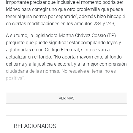
importante precisar que inclusive el momento podría ser
idóneo para corregir uno que otro problemilla que puede
tener alguna norma por separado”, además hizo hincapié
en ciertas modificaciones en los artículos 234 y 243,
A su turno, la legisladora Martha Chávez Cossío (FP)
preguntó qué puede significar estar compilando leyes y
aglutinarlas en un Código Electoral, si no se van a
actualizar en el fondo. “No aporta mayormente al fondo
del tema y a la justicia electoral, y a la mejor comprensión
ciudadana de las normas. No resuelve el tema, no es
positiva”.
Más adelante se preguntó cuál es la premura, y ante la
propuesta de la presidencia de que el texto sustitutorio se
VER MÁS
entregará mañana por la mañana y se citaría a los
miembros de la comisión para el miércoles siguiente de
8:30 a 9:00 de la mañana tan solo para votar, informó que
RELACIONADOS
no participaría.