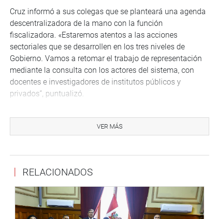
Cruz informó a sus colegas que se planteará una agenda
descentralizadora de la mano con la función
fiscalizadora. «Estaremos atentos a las acciones
sectoriales que se desarrollen en los tres niveles de
Gobierno. Vamos a retomar el trabajo de representación
mediante la consulta con los actores del sistema, con
docentes e investigadores de institutos públicos y
privados”, puntualizó.
Por su parte, el legislador Víctor Flores Ruiz (FP) señaló
que es necesario y prioritario el uso de la ciencia en favor
VER MÁS
de la población peruana. Agregó que con el tema de las
vacunas todavía hay una deuda. «Por eso es necesario
contribuir para que los científicos puedan desarrollar su
RELACIONADOS
actividad y dar al mundo sorpresas. Nosotros tenemos
una biodiversidad ecológica maravillosa. Nuestras
plantas tienen la propiedad de curar enfermedades, ¿por
qué no apoyar esas iniciativas? Es importante apoyar lo
nuestro”, concluyó.