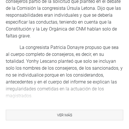
consejeros partió de la solicitud que planteó en el debate
de la Comisión la congresista Úrsula Letona. Dijo que las
responsabilidades eran individuales y que se debería
especificar las conductas, teniendo en cuenta que la
Constitución y la Ley Orgánica del CNM hablan solo de
faltas grave.
La congresista Patricia Donayre propuso que sea
al cuerpo completo de consejeros, es decir, en su
totalidad. Yonhy Lescano planteó que solo se incluyan
solo los nombres de los consejeros, de los sancionados, y
no se individualice porque en los considerandos,
antecedentes y en el cuerpo del informe se explican las
irregularidades cometidas en la actuación de los
magistrados.
Aprovechando un cuarto intermedio que propuso
como cuestión previa el congresista Gino Costa, a efecto
VER MÁS
de revisar el documento de 26 páginas “porque en tan
corto tiempo no se puede llegar a las conclusiones que se